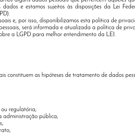
lizamos alguns dados pessoais que pertencem àqueles que
 dados e estamos sujeitos às disposições da Lei Fede
PD).
is e, por isso, disponibilizamos esta política de privac
essoais, será informada e atualizada a política de priv
sobre a LGPD para melhor entendimento da LEI.
ais constituem as hipóteses de tratamento de dados pes
ou regulatória;
 administração pública;
s;
rato;