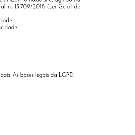
 utilizam o nosso site, agindo na
ral n. 13.709/2018 (Lei Geral de
idade.
acidade.
soais. As bases legais da LGPD