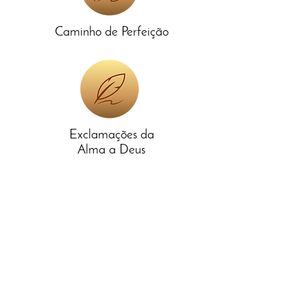
Caminho de Perfeição
Exclamações da
Alma
a Deus
Contato
Casa Provincial - Porto Alegre
Av. João Pessoa, Nº 547, Bairro Centro
Histórico
CEP:
90040000
Telefone:
+55 5132766802
Aviso legal Política de privacidade e cookies