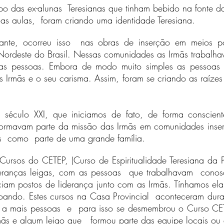
 das ex-alunas Teresianas que tinham bebido na fonte da
 aulas, foram criando uma identidade Teresiana.
nte, ocorreu isso nas obras de inserção em meios p
ordeste do Brasil. Nessas comunidades as Irmãs trabalha
s pessoas. Embora de modo muito simples as pessoas s
s Irmãs e o seu carisma. Assim, foram se criando as raíze
o século XXI, que iniciamos de fato, de forma consc
ormavam parte da missão das Irmãs em comunidades inserid
s como parte de uma grande família.
Cursos do CETEP, (Curso de Espiritualidade Teresiana da 
deranças leigas, com as pessoas que trabalhavam conos
ciam postos de liderança junto com as Irmãs. Tínhamos e
ando. Estes cursos na Casa Provincial aconteceram duran
ir a mais pessoas e para isso se desmembrou o Curso CE
ãs e algum leigo que formou parte das equipe locais ou