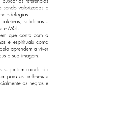
 buscar as referências
o sendo valorizadas e
metodologias.
coletivas, solidarias e
es e MST.
homem que conta com a
as e espirituais como
dela aprendem a viver
Deus e sua imagem.
s se juntam saindo do
am para as mulheres e
cialmente as negras e