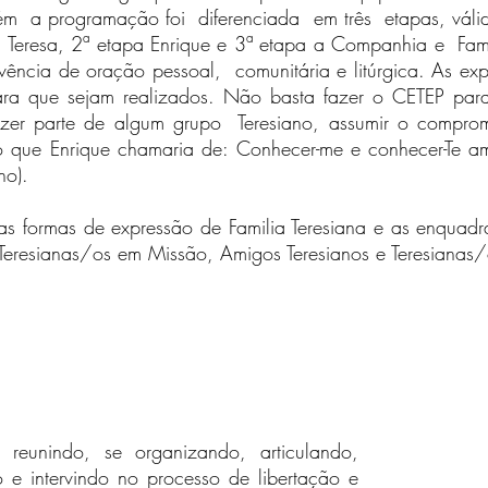
 a programação foi diferenciada em três etapas, válida
Teresa, 2ª etapa Enrique e 3ª etapa a Companhia e Famí
vência de oração pessoal, comunitária e litúrgica. As exp
a que sejam realizados. Não basta fazer o CETEP para p
fazer parte de algum grupo Teresiano, assumir o compr
 que Enrique chamaria de: Conhecer-me e conhecer-Te ama
no).
as formas de expressão de Familia Teresiana e as enquadr
Teresianas/os em Missão, Amigos Teresianos e Teresianas
 reunindo, se organizando, articulando,
do e intervindo no processo de libertação e