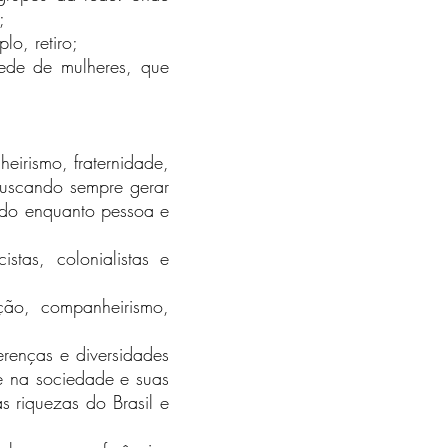
;
o, retiro;
rede de mulheres, que
irismo, fraternidade,
buscando sempre gerar
ndo enquanto pessoa e
stas, colonialistas e
ção, companheirismo,
ferenças e diversidades
te na sociedade e suas
 riquezas do Brasil e