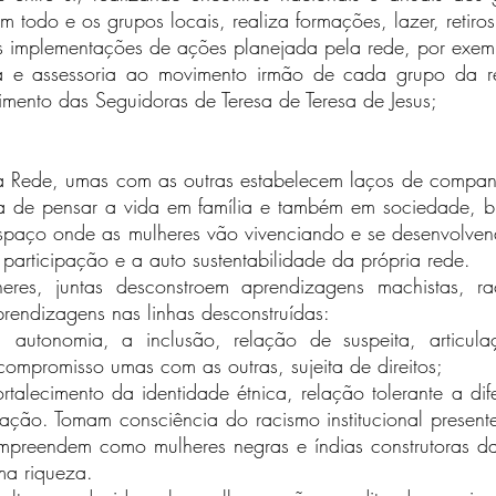
todo e os grupos locais, realiza formações, lazer, retiros
 implementações de ações planejada pela rede, por exempl
ria e assessoria ao movimento irmão de cada grupo da 
mento das Seguidoras de Teresa de Teresa de Jesus;
 Rede, umas com as outras estabelecem laços de companhe
orma de pensar a vida em família e também em sociedade, 
spaço onde as mulheres vão vivenciando e se desenvolve
participação e a auto sustentabilidade da própria rede.
res, juntas desconstroem aprendizagens machistas, raci
prendizagens nas linhas desconstruídas:
autonomia, a inclusão, relação de suspeita, articula
compromisso umas com as outras, sujeita de direitos;
fortalecimento da identidade étnica, relação tolerante a di
ação. Tomam consciência do racismo institucional presen
preendem como mulheres negras e índias construtoras das
ma riqueza.