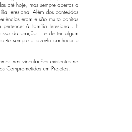
s até hoje, mas sempre abertas a
lia Teresiana. Além dos conteúdos
eriências eram e são muito bonitas
ertencer à Família Teresiana . É
omisso da oração e de ter algum
r-te sempre e fazer-Te conhecer e
amos nas vinculações existentes no
/os Comprometidos em Projetos.