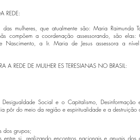
A REDE:
es das mulheres, que atualmente são: Maria Raimunda T
rmãs compõem a coordenação assessorando, são elas: 
te Nascimento, a Ir. Maria de Jesus assessora a níve
 A REDE DE MULHER ES TERESIANAS NO BRASIL:
esigualdade Social e o Capitalismo, Desinformação 
ia pôr do meio da região e espiritualidade e a destruiçã
s dos grupos;
es entre si, realizando encontros nacionais e anuais dos