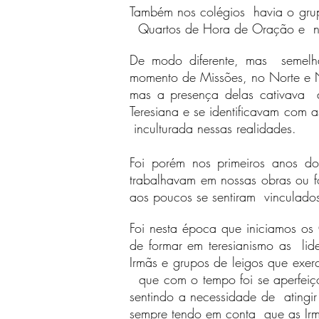
Também nos colégios havia o grupo
Quartos de Hora de Oração e nas
De modo diferente, mas semelha
momento de Missões, no Norte e N
mas a presença delas cativava a
Teresiana e se identificavam com a
inculturada nessas realidades.
Foi porém nos primeiros anos d
trabalhavam em nossas obras ou f
aos poucos se sentiram vinculado
Foi nesta época que iniciamos os 
de formar em teresianismo as li
Irmãs e grupos de leigos que exer
que com o tempo foi se aperfeiço
sentindo a necessidade de ating
sempre tendo em conta que as Irm