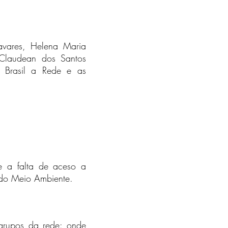
avares, Helena Maria
Claudean dos Santos
l Brasil a Rede e as
e a falta de aceso a
o do Meio Ambiente.
 grupos da rede: onde