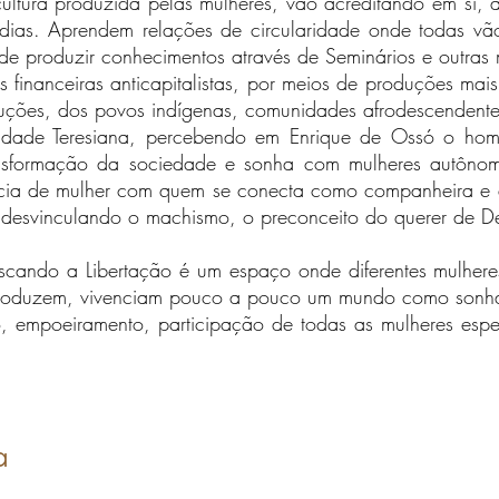
ultura produzida pelas mulheres, vão acreditando em si, a
udias. Aprendem relações de circularidade onde todas vã
e produzir conhecimentos através de Seminários e outras 
s financeiras anticapitalistas, por meios de produções mais 
ções, dos povos indígenas, comunidades afrodescendent
tualidade Teresiana, percebendo em Enrique de Ossó o 
ansformação da sociedade e sonha com mulheres autônom
ência de mulher com quem se conecta como companheira e 
, desvinculando o machismo, o preconceito do querer de 
scando a Libertação é um espaço onde diferentes mulhere
 produzem, vivenciam pouco a pouco um mundo como sonh
, empoeiramento, participação de todas as mulheres espe
a