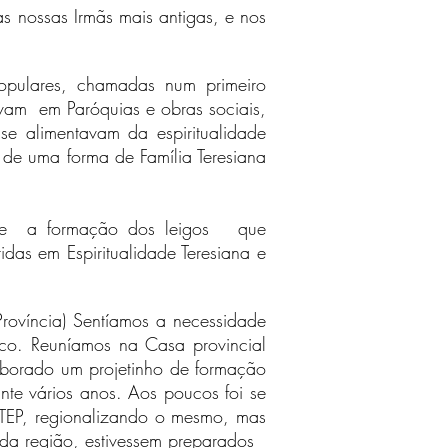
s nossas Irmãs mais antigas, e nos
opulares, chamadas num primeiro
vam em Paróquias e obras sociais,
e alimentavam da espiritualidade
s de uma forma de Família Teresiana
iente a formação dos leigos que
as em Espiritualidade Teresiana e
Província) Sentíamos a necessidade
co. Reuníamos na Casa provincial
laborado um projetinho de formação
te vários anos. Aos poucos foi se
TEP, regionalizando o mesmo, mas
 da região, estivessem preparados