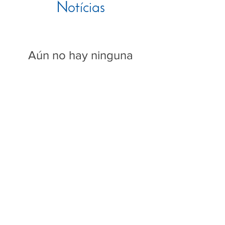
Notícias
Aún no hay ninguna
entrada publicada
en este idioma
Una vez que se publiquen
entradas, las verás aquí.
Todos os posts
Contato
Casa Provincial - Porto Alegre
Av. João Pessoa, Nº 547, Bairro Centro