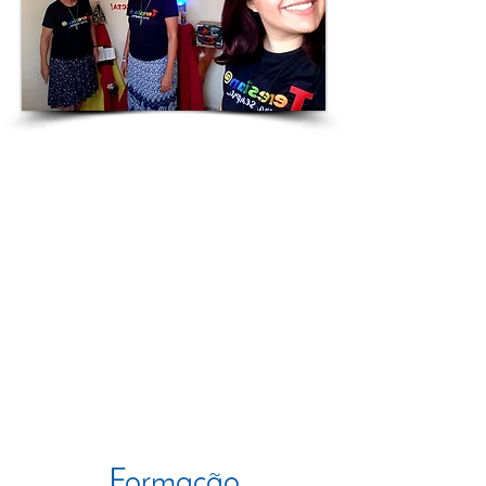
Nós, irmãs teresianas da
Companhia de Santa Teresa de
Jesus, vivemos nossa missão
educativa em pluralidade de formas
e presenças, em comunidades plurais,
educando-nos e educando em
colaboração, na reciprocidade e na
valorização do diferente.
Leia mais
Formação